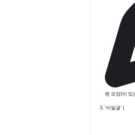
펜 모양)이 있
'비밀글' (