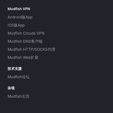
Mudfish VPN
Android版App
iOS版App
Mudfish Clouds VPN
Mudfish DNS客户端
Mudfish HTTP/SOCKS代理
Mudfish Web扩展
技术支援
Mudfish论坛
杂项
Mudfish主页