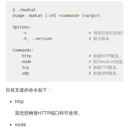
$ ./mudcat 

Usage: mudcat [-vV] <
command
> [<args>]

Options:

    -v                           
# 增加詳細信息級別
    -V, --version                
# 顯示版本。
Commands:

    http                         
# 創建HTTP隧道。
    node                         
# 顯示mudcat節點。
    tcp                          
# 創建TCP隧道。
    udp                          
# 創建UDP隧道。
目前支援的命令如下：
http
當您想轉發HTTP端口時可使用。
node