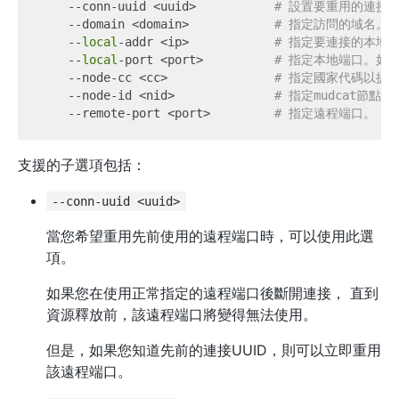
    --conn-uuid <uuid>           
# 設置要重用的連接UU
    --domain <domain>            
# 指定訪問的域名。
    --
local
-addr <ip>            
# 指定要連接的本地IP
    --
local
-port <port>          
# 指定本地端口。如果未
    --node-cc <cc>               
# 指定國家代碼以提示
    --node-id <nid>              
# 指定mudcat節點的
    --remote-port <port>         
# 指定遠程端口。
支援的子選項包括：
--conn-uuid <uuid>
當您希望重用先前使用的遠程端口時，可以使用此選
項。
如果您在使用正常指定的遠程端口後斷開連接， 直到
資源釋放前，該遠程端口將變得無法使用。
但是，如果您知道先前的連接UUID，則可以立即重用
該遠程端口。