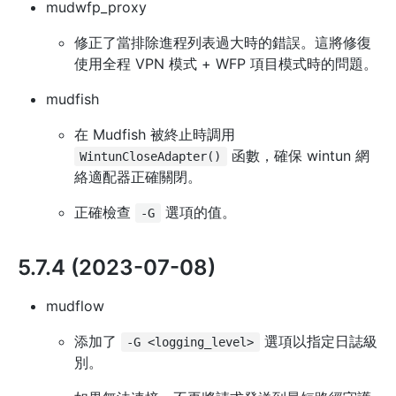
mudwfp_proxy
修正了當排除進程列表過大時的錯誤。這將修復
使用全程 VPN 模式 + WFP 項目模式時的問題。
mudfish
在 Mudfish 被終止時調用
函數，確保 wintun 網
WintunCloseAdapter()
絡適配器正確關閉。
正確檢查
選項的值。
-G
5.7.4 (2023-07-08)
mudflow
添加了
選項以指定日誌級
-G <logging_level>
別。